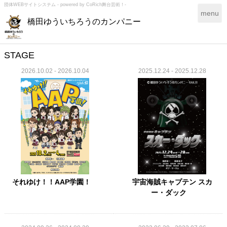
団体WEBサイトシステム - powered by
CoRich舞台芸術！-
T
menu
橋田ゆういちろうのカンパニー
o
g
g
l
STAGE
e
2026.10.02 - 2026.10.04
2025.12.24 - 2025.12.28
n
a
v
i
g
a
t
i
o
n
それゆけ！！AAP学園！
宇宙海賊キャプテン スカ
ー・ダック