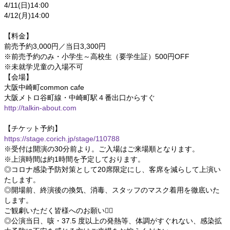
4/11(日)14:00
4/12(月)14:00
【料金】
前売予約3,000円／当日3,300円
※前売予約のみ・小学生～高校生（要学生証）500円OFF
※未就学児童の入場不可
【会場】
大阪中崎町common cafe
大阪メトロ谷町線・中崎町駅４番出口からすぐ
http://talkin-about.com
【チケット予約】
https://stage.corich.jp/stage/110788
※受付は開演の30分前より。ご入場はご来場順となります。
※上演時間は約1時間を予定しております。
◎コロナ感染予防対策として20席限定にし、客席を減らして上演い
たします。
◎開場前、終演後の換気、消毒、スタッフのマスク着用を徹底いた
します。
ご観劇いただく皆様へのお願い🙇‍♂️
◎公演当日、咳・37.5 度以上の発熱等、体調がすぐれない、感染拡