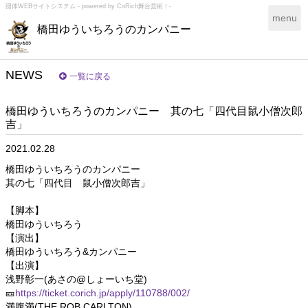
団体WEBサイトシステム - powered by
CoRich舞台芸術！-
T
menu
橋田ゆういちろうのカンパニー
o
g
g
l
NEWS
一覧に戻る
e
n
橋田ゆういちろうのカンパニー 其の七「四代目鼠小僧次郎
a
吉」
v
i
2021.02.28
g
a
橋田ゆういちろうのカンパニー
t
其の七「四代目 鼠小僧次郎吉」
i
o
【脚本】
n
橋田ゆういちろう
【演出】
橋田ゆういちろう&カンパニー
【出演】
浅野彰一(あさの@しょーいち堂)
🎫
https://ticket.corich.jp/apply/110788/002/
満腹満(THE ROB CARLTON)